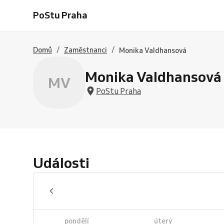
PoStu Praha
/
/
Domů
Zaměstnanci
Monika Valdhansová
Monika Valdhansová
MV
PoStu Praha
Události
pondělí
úterý