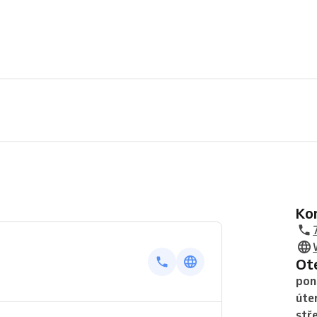
K
O
pon
úte
stř