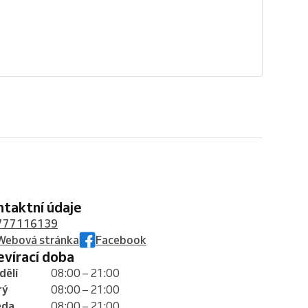
ontaktní údaje
777116139
Webová stránka
Facebook
tevírací doba
dělí
08:00 – 21:00
rý
08:00 – 21:00
eda
08:00 – 21:00